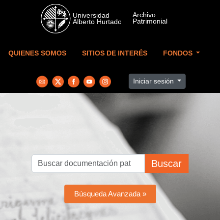
Skip to main content
QUIENES SOMOS
SITIOS DE INTERÉS
FONDOS
Iniciar sesión
Buscar
Búsqueda Avanzada »