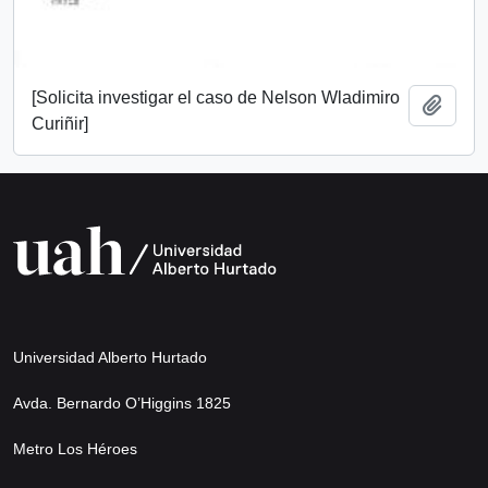
[Solicita investigar el caso de Nelson Wladimiro
Añadi
Curiñir]
Universidad Alberto Hurtado
Avda. Bernardo O’Higgins 1825
Metro Los Héroes