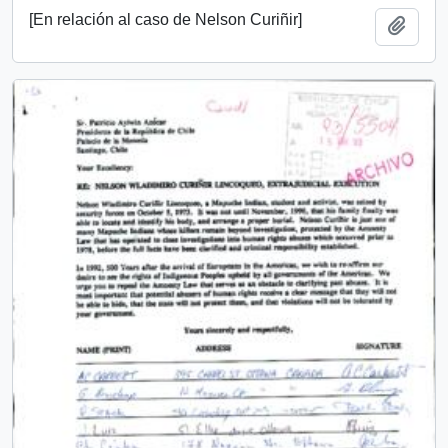
[En relación al caso de Nelson Curiñir]
Add t