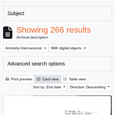
Subject
Showing 266 results
Archival description
Remove filter:
Remove filter:
Amnistía Internacional
With digital objects
Advanced search options
Print preview
Card view
Table view
Sort by: End date
Direction: Descending