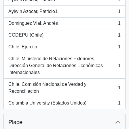
, 4 results
Aylwin Azócar, Patricio1
1
, 1 results
Domínguez Vial, Andrés
1
, 1 results
CODEPU (Chile)
1
, 1 results
Chile. Ejército
1
, 1 results
Chile. Ministerio de Relaciones Exteriores.
Dirección General de Relaciones Económicas
1
, 1 results
Internacionales
Chile. Comisión Nacional de Verdad y
1
, 1 results
Reconciliación
Columbia University (Estados Unidos)
1
, 1 results
Place