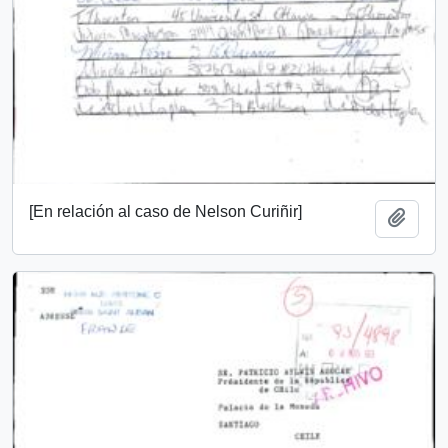
[En relación al caso de Nelson Curiñir]
Add t