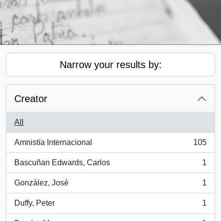
Narrow your results by:
Creator
All
Amnistía Internacional
105
, 105 results
Bascuñan Edwards, Carlos
1
, 1 results
González, José
1
, 1 results
Duffy, Peter
1
, 1 results