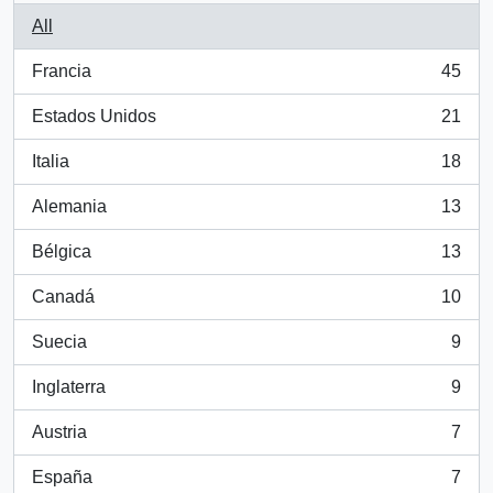
All
Francia
45
, 45 results
Estados Unidos
21
, 21 results
Italia
18
, 18 results
Alemania
13
, 13 results
Bélgica
13
, 13 results
Canadá
10
, 10 results
Suecia
9
, 9 results
Inglaterra
9
, 9 results
Austria
7
, 7 results
España
7
, 7 results