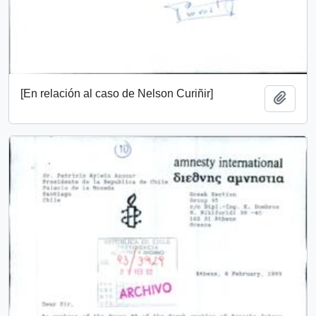
[En relación al caso de Nelson Curiñir]
Add t