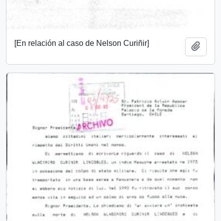
[En relación al caso de Nelson Curiñir]
Add t