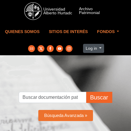
Skip to main content
QUIENES SOMOS
SITIOS DE INTERÉS
FONDOS
Log in
Buscar
Búsqueda Avanzada »