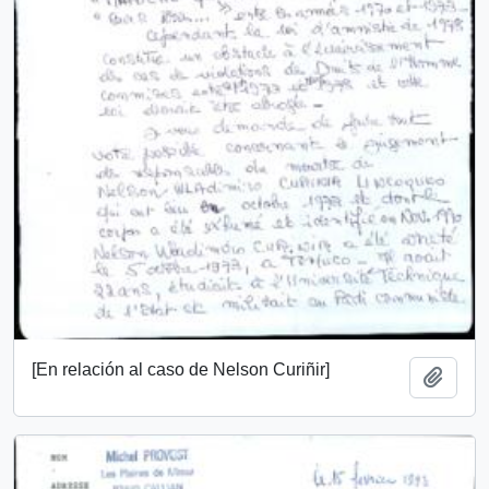
[En relación al caso de Nelson Curiñir]
Add t