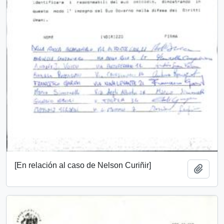
[En relación al caso de Nelson Curiñir]
Add t