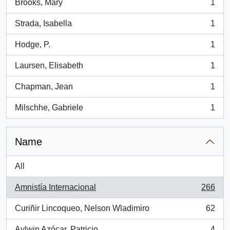
Brooks, Mary
1
, 1 results
Strada, Isabella
1
, 1 results
Hodge, P.
1
, 1 results
Laursen, Elisabeth
1
, 1 results
Chapman, Jean
1
, 1 results
Milschhe, Gabriele
1
, 1 results
Name
All
Amnistía Internacional
266
, 266 results
Curiñir Lincoqueo, Nelson Wladimiro
62
, 62 results
Aylwin Azócar, Patricio
4