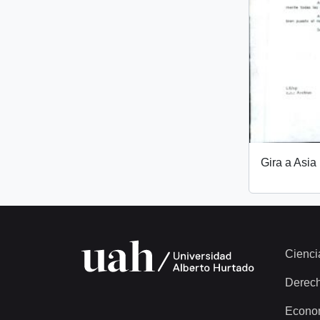
Gira a Asia
Cienci
Derec
Econo