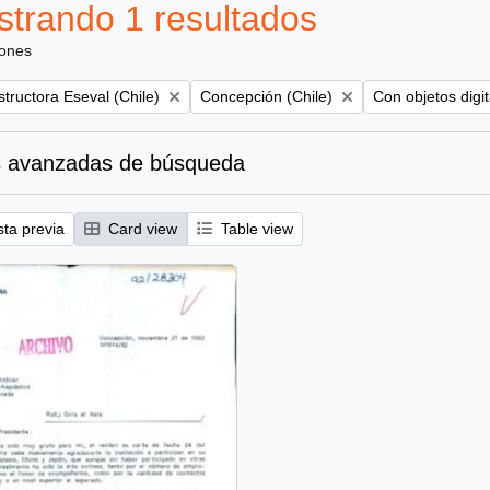
trando 1 resultados
iones
Remove filter:
Remove filter:
tructora Eseval (Chile)
Concepción (Chile)
Con objetos digit
 avanzadas de búsqueda
sta previa
Card view
Table view