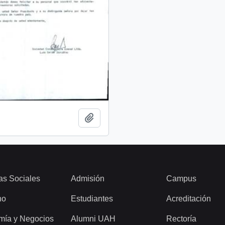
Añadir al portapapeles
as Sociales
Admisión
Campus
ho
Estudiantes
Acreditación
mía y Negocios
Alumni UAH
Rectoría