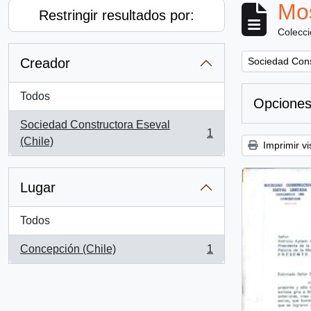
Mos
Restringir resultados por:
Colecc
Remove filter:
Creador
Sociedad Cons
Todos
Opciones
Sociedad Constructora Eseval
1
, 1 resultados
(Chile)
Imprimir vi
Lugar
Todos
Concepción (Chile)
1
, 1 resultados