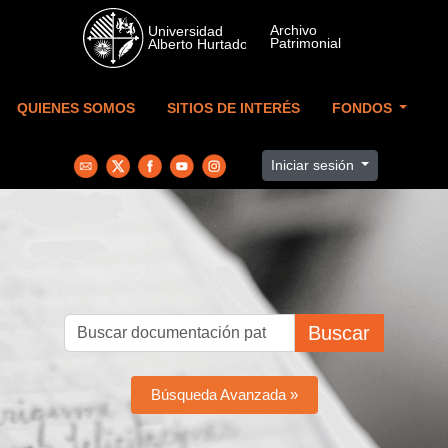
Skip to main content
QUIENES SOMOS
SITIOS DE INTERÉS
FONDOS
Iniciar sesión
Buscar
Búsqueda Avanzada »