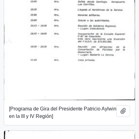
[Programa de Gira del Presidente Patricio Aylwin
Añadi
en la III y IV Región]