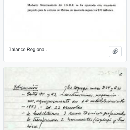
Balance Regional.
Añadi