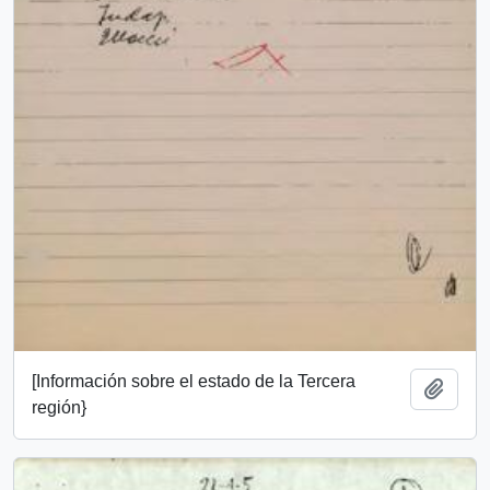
[Información sobre el estado de la Tercera
Añadi
región}