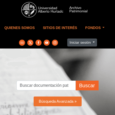
Skip to main content
QUIENES SOMOS
SITIOS DE INTERÉS
FONDOS
Iniciar sesión
Buscar
Búsqueda Avanzada »