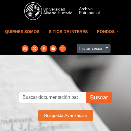
Skip to main content
QUIENES SOMOS
SITIOS DE INTERÉS
FONDOS
Iniciar sesión
Buscar
Búsqueda Avanzada »