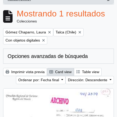
, 1 resultados
Mostrando 1 resultados
Colecciones
Remove filter:
Remove filter:
Gómez Chaparro, Laura
Talca (Chile)
Remove filter:
Con objetos digitales
Opciones avanzadas de búsqueda
Imprimir vista previa
Card view
Table view
Ordenar por: Fecha final
Dirección: Descendente