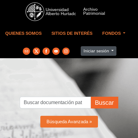
Skip to main content
QUIENES SOMOS
SITIOS DE INTERÉS
FONDOS
Iniciar sesión
Buscar
Búsqueda Avanzada »