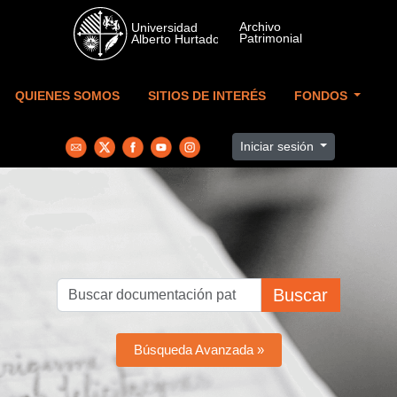
Skip to main content
QUIENES SOMOS
SITIOS DE INTERÉS
FONDOS
Iniciar sesión
Buscar
Búsqueda Avanzada »