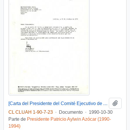
Añadi
[Carta del Presidente del Comité Ejecutivo de Amnistía Internacional dirigida al Presidente Patricio Aylwin]
CL CLUAH 1-90-7-23
·
Documento
·
1990-10-30
Parte de
Presidente Patricio Aylwin Azócar (1990-
1994)