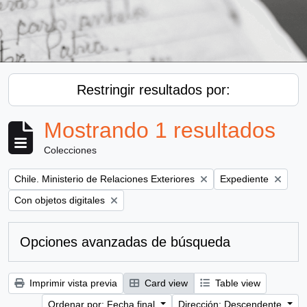
Restringir resultados por:
Mostrando 1 resultados
Colecciones
Remove filter:
Remove filter:
Chile. Ministerio de Relaciones Exteriores
Expediente
Remove filter:
Con objetos digitales
Opciones avanzadas de búsqueda
Imprimir vista previa
Card view
Table view
Ordenar por: Fecha final
Dirección: Descendente