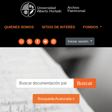
Skip to main content
QUIENES SOMOS
SITIOS DE INTERÉS
FONDOS
Iniciar sesión
Buscar
Búsqueda Avanzada »