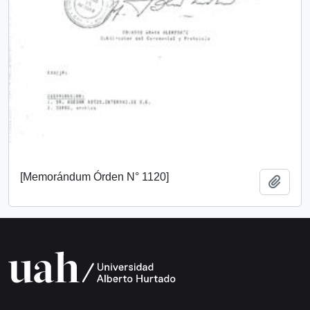
[Memorándum Órden N° 1120]
Añadi