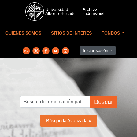
Skip to main content
QUIENES SOMOS
SITIOS DE INTERÉS
FONDOS
Iniciar sesión
Buscar
Búsqueda Avanzada »