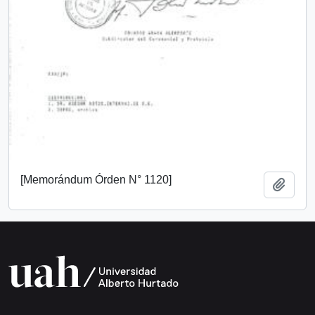
[Memorándum Órden N° 1120]
Añadi