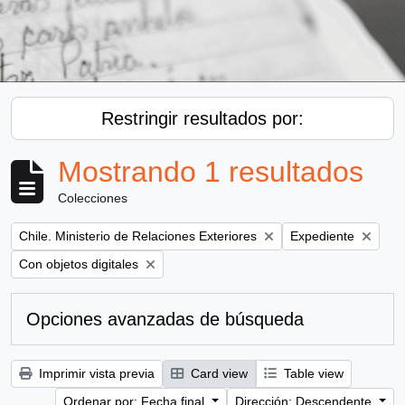
Restringir resultados por:
Mostrando 1 resultados
Colecciones
Remove filter:
Remove filter:
Chile. Ministerio de Relaciones Exteriores
Expediente
Remove filter:
Con objetos digitales
Opciones avanzadas de búsqueda
Imprimir vista previa
Card view
Table view
Ordenar por: Fecha final
Dirección: Descendente