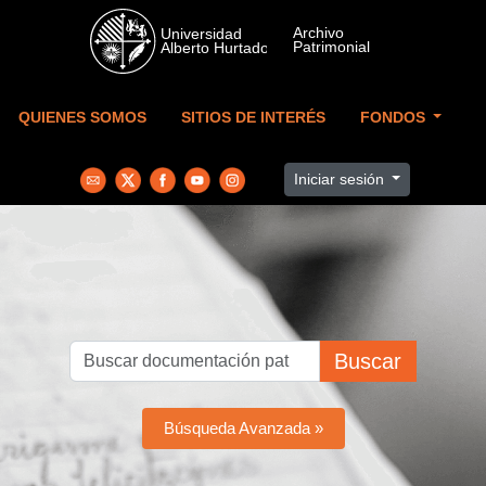
Skip to main content
QUIENES SOMOS
SITIOS DE INTERÉS
FONDOS
Iniciar sesión
Buscar
Búsqueda Avanzada »