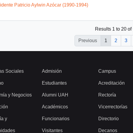
idente Patricio Aylwin Azócar (1990-1994)
Results 1 to 20 of
Previous
1
2
3
as Sociales
Admisión
Campus
ho
Estudiantes
Acreditación
mía y Negocios
Alumni UAH
Rectoría
ción
Académicos
Vicerrectorías
ía y
Funcionarios
Directorio
idades
Visitantes
Decanos