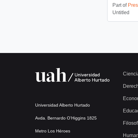
Part of
Pres
Untitled
Cienci
Derec
Econo
Universidad Alberto Hurtado
Educa
Avda. Bernardo O’Higgins 1825
Filosof
Metro Los Héroes
Human