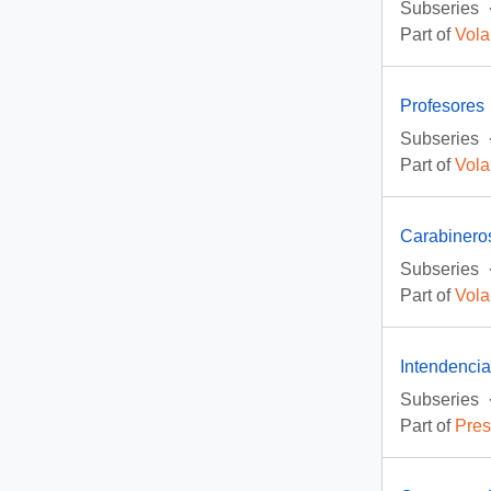
Subseries
Part of
Vola
Profesores
Subseries
Part of
Vola
Carabinero
Subseries
Part of
Vola
Intendenci
Subseries
Part of
Pres