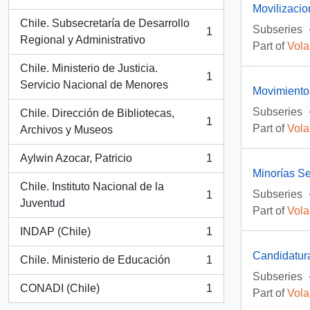
, 1 results
Movilizaci
Chile. Subsecretaría de Desarrollo
Subseries
1
, 1 results
Regional y Administrativo
Part of
Vola
Chile. Ministerio de Justicia.
1
, 1 results
Servicio Nacional de Menores
Movimientos
Subseries
Chile. Dirección de Bibliotecas,
1
Part of
Vola
, 1 results
Archivos y Museos
Aylwin Azocar, Patricio
1
, 1 results
Minorías S
Chile. Instituto Nacional de la
Subseries
1
, 1 results
Juventud
Part of
Vola
INDAP (Chile)
1
, 1 results
Candidatur
Chile. Ministerio de Educación
1
, 1 results
Subseries
CONADI (Chile)
1
Part of
Vola
, 1 results