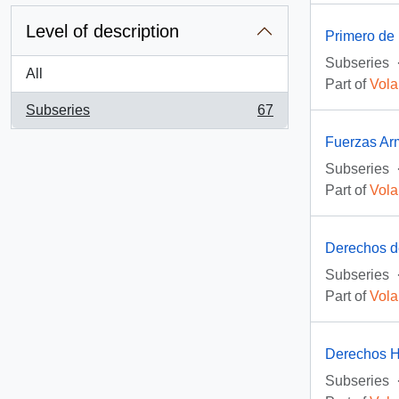
Level of description
Primero de
Subseries
All
Part of
Vola
Subseries
67
, 67 results
Fuerzas A
Subseries
Part of
Vola
Derechos d
Subseries
Part of
Vola
Derechos 
Subseries