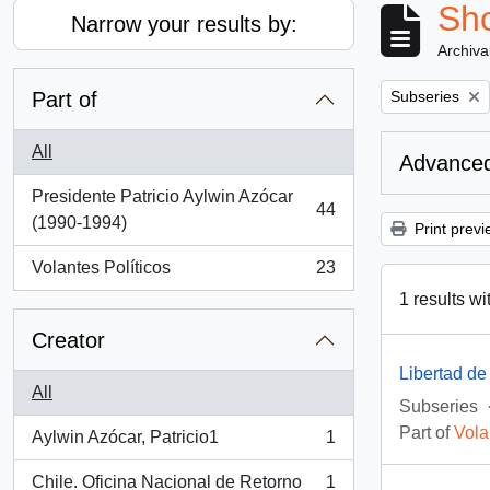
Sho
Narrow your results by:
Archiva
Remove filter:
Part of
Subseries
All
Advanced
Presidente Patricio Aylwin Azócar
44
, 44 results
(1990-1994)
Print previ
Volantes Políticos
23
, 23 results
1 results wi
Creator
Libertad de
All
Subseries
Part of
Vola
Aylwin Azócar, Patricio1
1
, 1 results
Chile. Oficina Nacional de Retorno
1