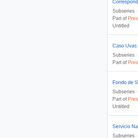
Correspond
Subseries
Part of
Pres
Untitled
Caso Uvas
Subseries
Part of
Pres
Fondo de So
Subseries
Part of
Pres
Untitled
Servicio N
Subseries