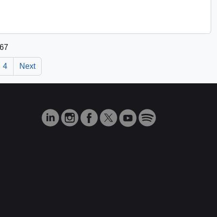
 67
4
Next