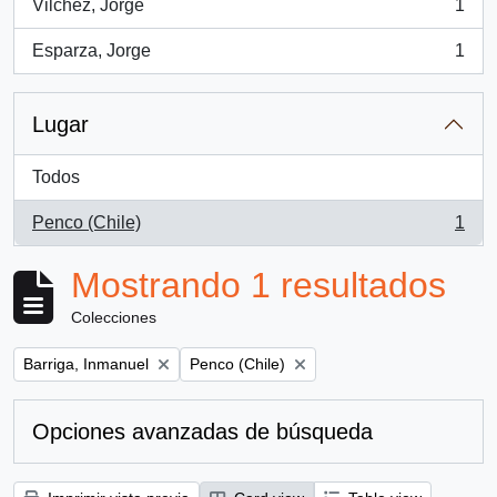
Vilchez, Jorge
1
, 1 resultados
Esparza, Jorge
1
, 1 resultados
Lugar
Todos
Penco (Chile)
1
, 1 resultados
Mostrando 1 resultados
Colecciones
Remove filter:
Remove filter:
Barriga, Inmanuel
Penco (Chile)
Opciones avanzadas de búsqueda