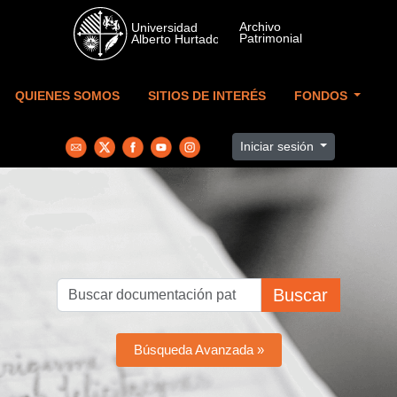
Skip to main content
QUIENES SOMOS
SITIOS DE INTERÉS
FONDOS
Iniciar sesión
Buscar
Búsqueda Avanzada »