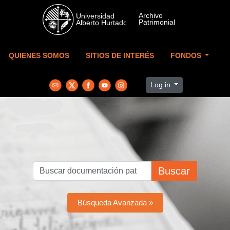
Skip to main content
QUIENES SOMOS
SITIOS DE INTERÉS
FONDOS
Log in
Buscar
Búsqueda Avanzada »