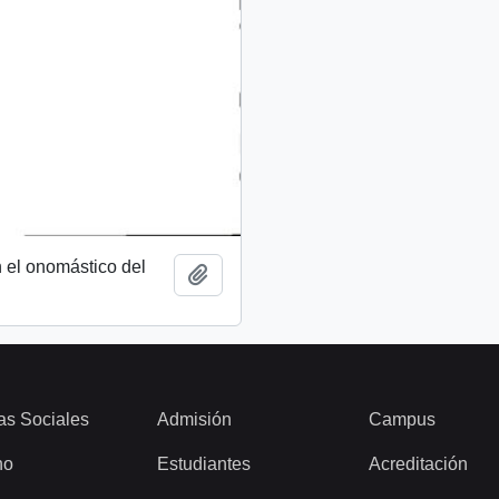
 el onomástico del
Añadir al portapapeles
as Sociales
Admisión
Campus
ho
Estudiantes
Acreditación