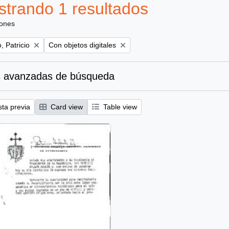
trando 1 resultados
iones
Remove filter:
, Patricio
Con objetos digitales
 avanzadas de búsqueda
sta previa
Card view
Table view