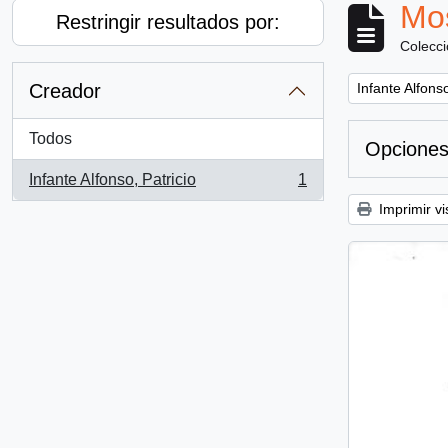
Mos
Restringir resultados por:
Colecc
Remove filter:
Creador
Infante Alfonso
Todos
Opciones
Infante Alfonso, Patricio
1
, 1 resultados
Imprimir vi