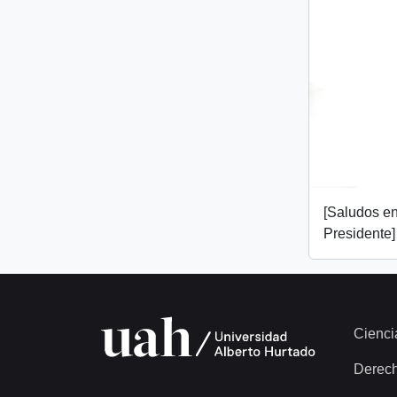
[Saludos en
Presidente]
Cienci
Derec