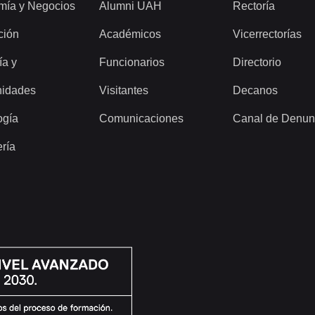
mía y Negocios
Alumni UAH
Rectoría
ción
Académicos
Vicerrectorías
ía y
Funcionarios
Directorio
idades
Visitantes
Decanos
ogía
Comunicaciones
Canal de Denun
ería