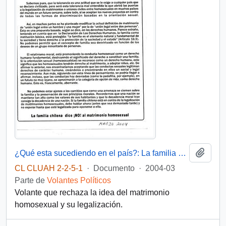
Añadi
¿Qué esta sucediendo en el país?: La familia chilena dice ¡NO! al maltrato homosexual
CL CLUAH 2-2-5-1
·
Documento
·
2004-03
Parte de
Volantes Políticos
Volante que rechaza la idea del matrimonio
homosexual y su legalización.