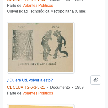
Parte de
Volantes Políticos
Universidad Tecnológica Metropolitana (Chile)
Añadi
¿Quiere Ud. volver a esto?
CL CLUAH 2-6-3-3-21
·
Documento
·
1989
Parte de
Volantes Políticos