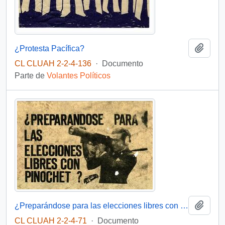
Añadi
¿Protesta Pacífica?
CL CLUAH 2-2-4-136
·
Documento
Parte de
Volantes Políticos
Añadi
¿Preparándose para las elecciones libres con Pinochet?
CL CLUAH 2-2-4-71
·
Documento