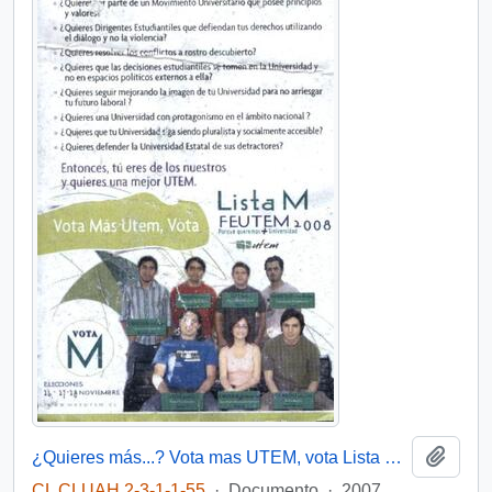
Añadi
¿Quieres más...? Vota mas UTEM, vota Lista M FEUTEM
CL CLUAH 2-3-1-1-55
·
Documento
·
2007