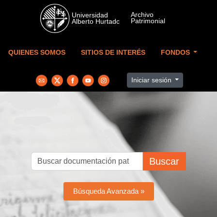
Skip to main content
QUIENES SOMOS
SITIOS DE INTERÉS
FONDOS
Iniciar sesión
Buscar
Búsqueda Avanzada »