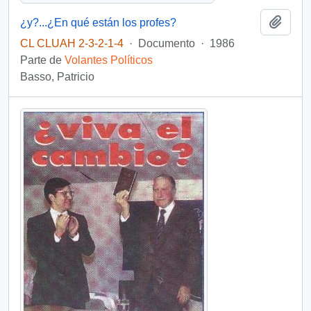
Añadi
¿y?...¿En qué están los profes?
CL CLUAH 2-3-2-1-4
·
Documento
·
1986
Parte de
Volantes Políticos
Basso, Patricio