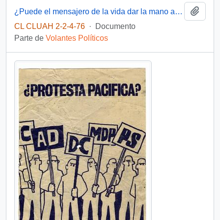
Añadi
¿Puede el mensajero de la vida dar la mano al cochero de la muerte?
CL CLUAH 2-2-4-76
·
Documento
Parte de
Volantes Políticos