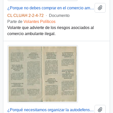
Añadi
¿Porque no debes comprar en el comercio ambulante ilegal?
CL CLUAH 2-2-4-72
·
Documento
Parte de
Volantes Políticos
Volante que advierte de los riesgos asociados al
comercio ambulante ilegal.
Añadi
¿Porqué necesitamos organizar la autodefensa del pueblo?