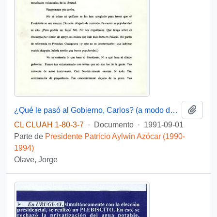
Añadi
¿Qué le pasó al Gobierno, Carlos? (a modo de catarsis funcionaria)
CL CLUAH 1-80-3-7
·
Documento
·
1991-09-01
Parte de
Presidente Patricio Aylwin Azócar (1990-
1994)
Olave, Jorge