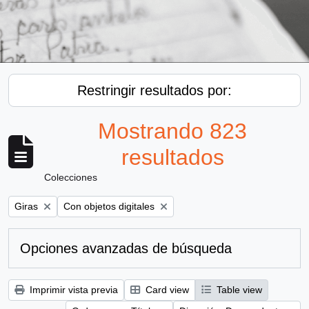
Restringir resultados por:
Mostrando 823
resultados
Colecciones
Remove filter:
Remove filter:
Giras
Con objetos digitales
Opciones avanzadas de búsqueda
Imprimir vista previa
Card view
Table view