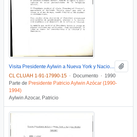
Añadi
Visita Presidente Aylwin a Nueva York y Naciones Unidas "Universidad de Columbia"
CL CLUAH 1-91-17990-15
·
Documento
·
1990
Parte de
Presidente Patricio Aylwin Azócar (1990-
1994)
Aylwin Azocar, Patricio