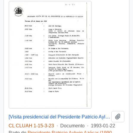
Añadi
[Visita presidencial del Presidente Patricio Aylwin a la VI Región]
CL CLUAH 1-15-3-23
·
Documento
·
1993-01-22
Parte de
Presidente Patricio Aylwin Azócar (1990-