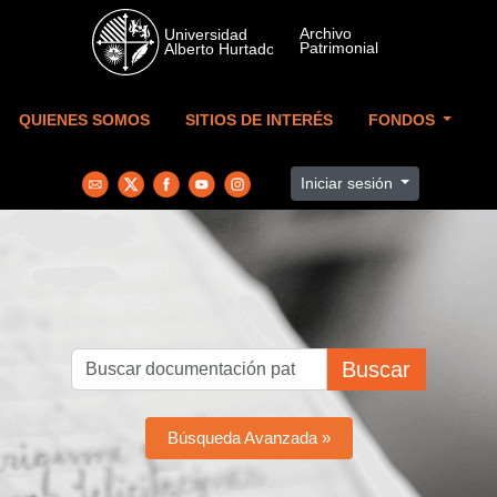
Skip to main content
QUIENES SOMOS
SITIOS DE INTERÉS
FONDOS
Iniciar sesión
Buscar
Búsqueda Avanzada »