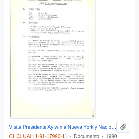
Añadi
Visita Presidente Aylwin a Nueva York y Naciones Unidas "Council of Foreign Relations"
CL CLUAH 1-91-17990-11
·
Documento
·
1990