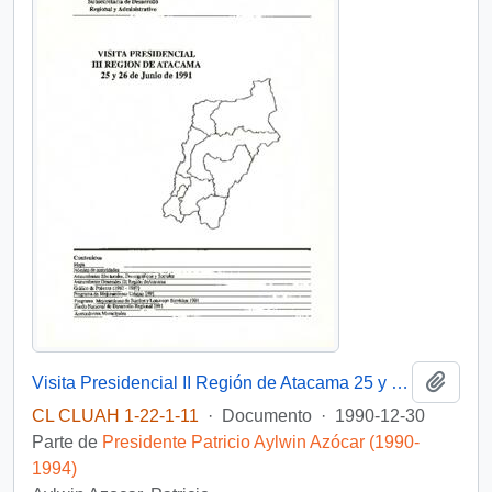
Añadi
Visita Presidencial II Región de Atacama 25 y 26 de junio de 1991.
CL CLUAH 1-22-1-11
·
Documento
·
1990-12-30
Parte de
Presidente Patricio Aylwin Azócar (1990-
1994)