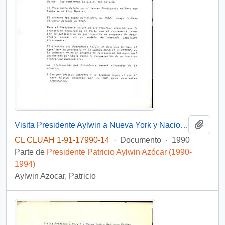
Añadi
Visita Presidente Aylwin a Nueva York y Naciones Unidas "Discurso en la Asamblea"
CL CLUAH 1-91-17990-14
·
Documento
·
1990
Parte de
Presidente Patricio Aylwin Azócar (1990-
1994)
Aylwin Azocar, Patricio