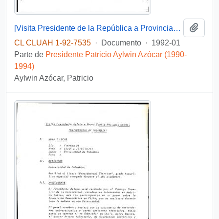
Añadi
[Visita Presidente de la República a Provincias de Palena y Coyhaique y navegación en transporte Aquiles]
CL CLUAH 1-92-7535
·
Documento
·
1992-01
Parte de
Presidente Patricio Aylwin Azócar (1990-
1994)
Aylwin Azócar, Patricio