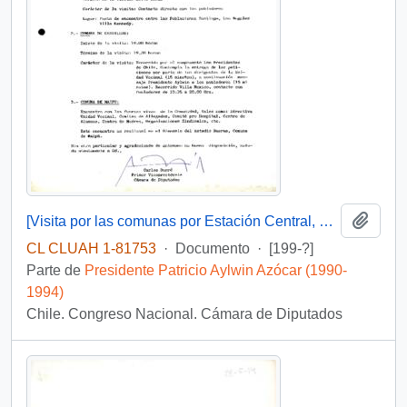
Añadi
[Visita por las comunas por Estación Central, Cerrillos y Maipú]
CL CLUAH 1-81753
·
Documento
·
[199-?]
Parte de
Presidente Patricio Aylwin Azócar (1990-
1994)
Chile. Congreso Nacional. Cámara de Diputados