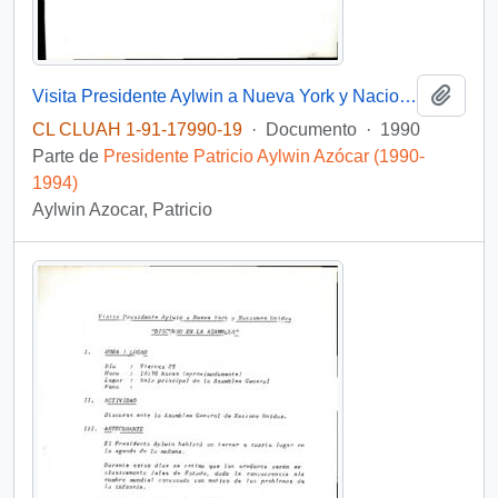
Añadi
Visita Presidente Aylwin a Nueva York y Naciones Unidas "Entrevistas con Jefes de Estado" "Mesa redonda prensa internacional" "Cena UNICEF"
CL CLUAH 1-91-17990-19
·
Documento
·
1990
Parte de
Presidente Patricio Aylwin Azócar (1990-
1994)
Aylwin Azocar, Patricio