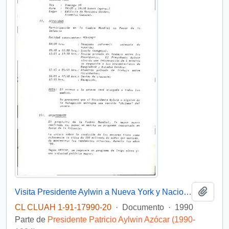
Añadi
Visita Presidente Aylwin a Nueva York y Naciones Unidas "UNICEF"
CL CLUAH 1-91-17990-20
·
Documento
·
1990
Parte de
Presidente Patricio Aylwin Azócar (1990-