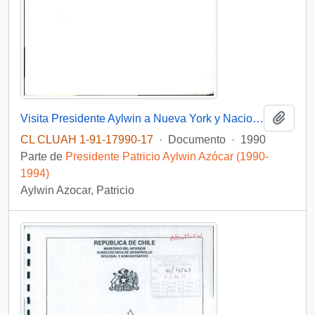
Añadi
Visita Presidente Aylwin a Nueva York y Naciones Unidas "Almuerzo ofrecido a los Jefes de Estado de América Latina"
CL CLUAH 1-91-17990-17
·
Documento
·
1990
Parte de
Presidente Patricio Aylwin Azócar (1990-
1994)
Aylwin Azocar, Patricio