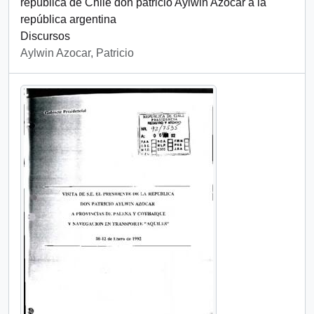
república de Chile don patricio Aylwin Azocar a la
república argentina
Discursos
Aylwin Azocar, Patricio