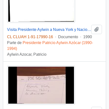
Añadi
Visita Presidente Aylwin a Nueva York y Naciones Unidas "Cena del Secretario General de Naciones Un idas"
CL CLUAH 1-91-17990-16
·
Documento
·
1990
Parte de
Presidente Patricio Aylwin Azócar (1990-
1994)
Aylwin Azocar, Patricio