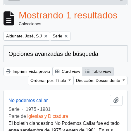
, 1 resultados
Mostrando 1 resultados
Colecciones
Remove filter:
Remove filter:
Aldunate, José, S.J
Serie
Opciones avanzadas de búsqueda
Imprimir vista previa
Card view
Table view
Ordenar por: Título
Dirección: Descendente
Añadi
No podemos callar
Serie
·
1975 - 1981
Parte de
Iglesias y Dictadura
El boletín clandestino No Podemos Callar fue editado
entre septiembre de 1975 y enero de 1981. En sus