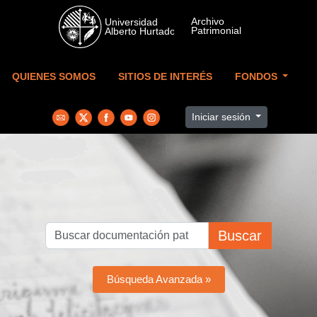
Skip to main content
QUIENES SOMOS
SITIOS DE INTERÉS
FONDOS
Iniciar sesión
Buscar
Búsqueda Avanzada »