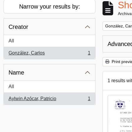
Sho
Narrow your results by:
Archiva
Remove filter:
Creator
González, Car
All
Advanced
González, Carlos
1
, 1 results
Print previ
Name
1 results wi
All
Aylwin Azócar, Patricio
1
, 1 results