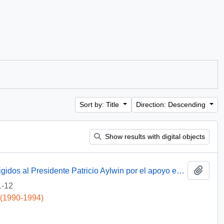
Sort by: Title
Direction: Descending
Show results with digital objects
Add t
[Agradecimientos del Obispo de Talca dirigidos al Presidente Patricio Aylwin por el apoyo en la reconstrucción de la Iglesia Matriz de Curicó]
1-12
 (1990-1994)