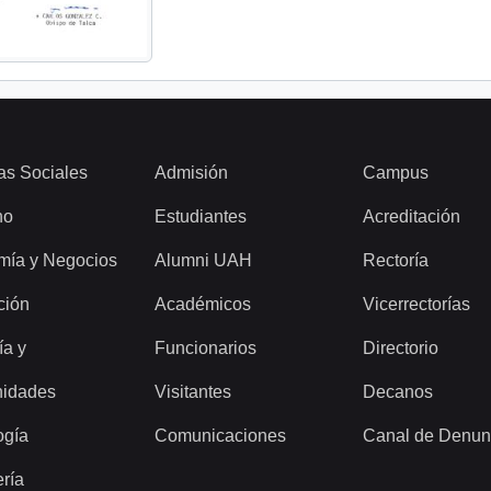
as Sociales
Admisión
Campus
ho
Estudiantes
Acreditación
mía y Negocios
Alumni UAH
Rectoría
ción
Académicos
Vicerrectorías
ía y
Funcionarios
Directorio
idades
Visitantes
Decanos
ogía
Comunicaciones
Canal de Denun
ería