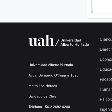
Cienci
Derec
Econo
Universidad Alberto Hurtado
Educa
Avda. Bernardo O’Higgins 1825
Filosof
Metro Los Héroes
Human
Santiago de Chile
Psicol
Teléfono +56 2 2692 0200
Ingeni