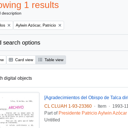
wing 1 results
l description
Remove filter:
los
Aylwin Azócar, Patricio
 search options
ew
Card view
Table view
th digital objects
CL CLUAH 1-93-23360
·
Item
·
1993-1
Part of
Presidente Patricio Aylwin Azócar
Untitled