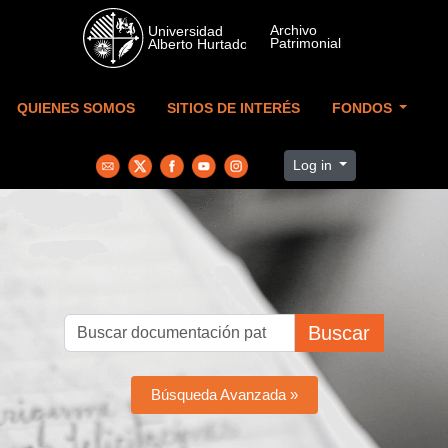
Skip to main content
QUIENES SOMOS
SITIOS DE INTERÉS
FONDOS
Log in
Buscar
Búsqueda Avanzada »