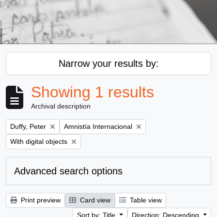
Narrow your results by:
Showing 1 results
Archival description
Remove filter:
Remove filter:
Duffy, Peter
Amnistía Internacional
Remove filter:
With digital objects
Advanced search options
Print preview
Card view
Table view
Sort by: Title
Direction: Descending