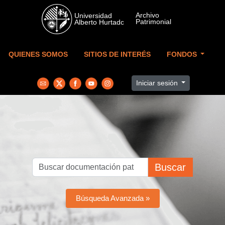
Skip to main content
QUIENES SOMOS
SITIOS DE INTERÉS
FONDOS
Iniciar sesión
Buscar
Búsqueda Avanzada »