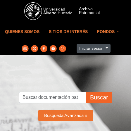
Skip to main content
QUIENES SOMOS
SITIOS DE INTERÉS
FONDOS
Iniciar sesión
Buscar
Búsqueda Avanzada »