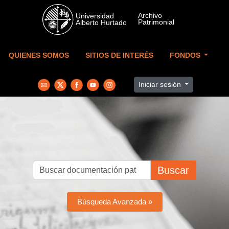
Skip to main content
QUIENES SOMOS
SITIOS DE INTERÉS
FONDOS
Iniciar sesión
Buscar
Búsqueda Avanzada »