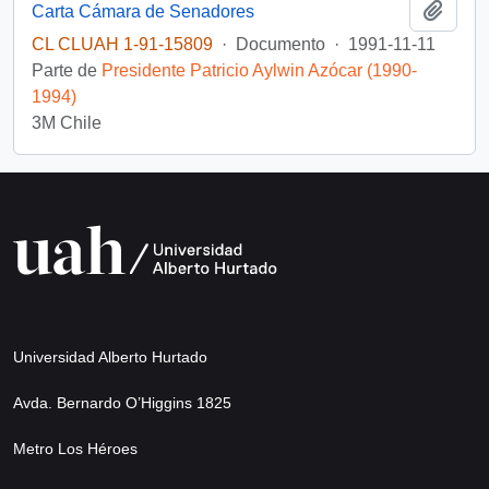
Añadi
Carta Cámara de Senadores
CL CLUAH 1-91-15809
·
Documento
·
1991-11-11
Parte de
Presidente Patricio Aylwin Azócar (1990-
1994)
3M Chile
Universidad Alberto Hurtado
Avda. Bernardo O’Higgins 1825
Metro Los Héroes