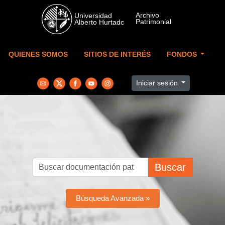
Skip to main content
QUIENES SOMOS
SITIOS DE INTERÉS
FONDOS
Iniciar sesión
Buscar
Búsqueda Avanzada »