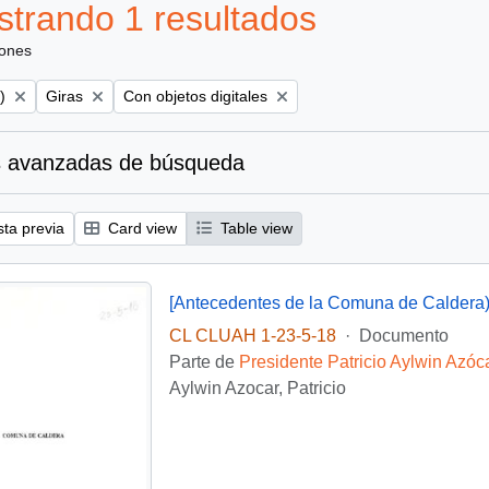
trando 1 resultados
iones
Remove filter:
Remove filter:
)
Giras
Con objetos digitales
 avanzadas de búsqueda
sta previa
Card view
Table view
[Antecedentes de la Comuna de Caldera
CL CLUAH 1-23-5-18
·
Documento
Parte de
Presidente Patricio Aylwin Azóc
Aylwin Azocar, Patricio