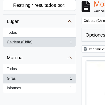
Mos
Restringir resultados por:
Colecc
Remove filter:
Lugar
Caldera (Chile
Todos
Opciones
Caldera (Chile)
1
, 1 resultados
Imprimir vi
Materia
Todos
Giras
1
, 1 resultados
Informes
1
, 1 resultados