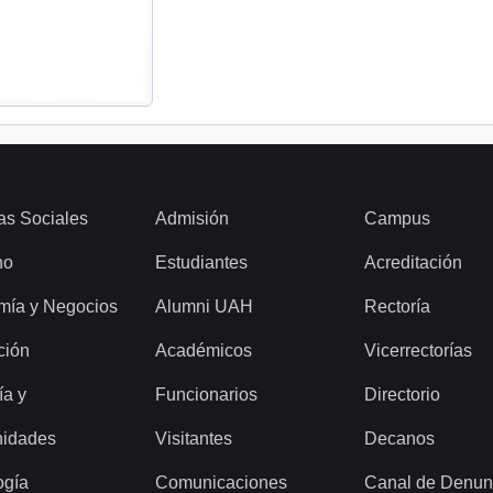
as Sociales
Admisión
Campus
ho
Estudiantes
Acreditación
mía y Negocios
Alumni UAH
Rectoría
ción
Académicos
Vicerrectorías
ía y
Funcionarios
Directorio
idades
Visitantes
Decanos
ogía
Comunicaciones
Canal de Denun