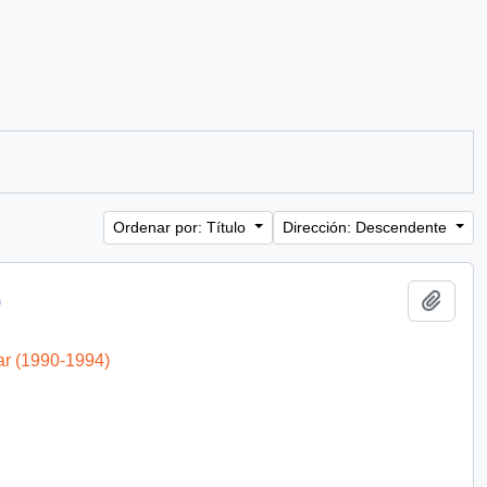
Ordenar por: Título
Dirección: Descendente
Añadi
)
ar (1990-1994)