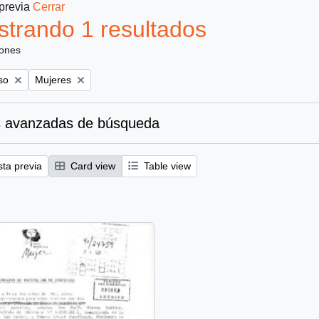
 previa
Cerrar
trando 1 resultados
iones
Remove filter:
so
Mujeres
 avanzadas de búsqueda
sta previa
Card view
Table view