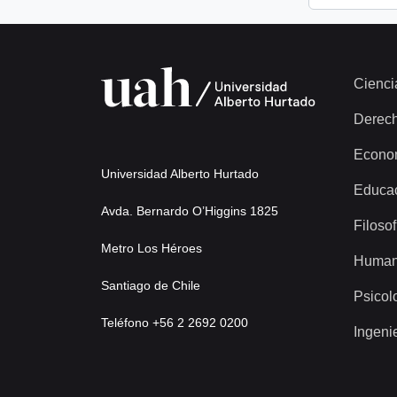
Cienci
Derec
Econo
Universidad Alberto Hurtado
Educa
Avda. Bernardo O’Higgins 1825
Filosof
Metro Los Héroes
Human
Santiago de Chile
Psicol
Teléfono +56 2 2692 0200
Ingeni