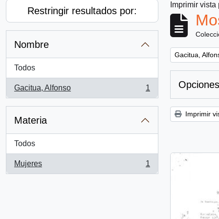
Imprimir vista
Restringir resultados por:
Mos
Colecc
Nombre
Remove filter:
Gacitua, Alfon
Todos
Opciones
Gacitua, Alfonso
1
, 1 resultados
Imprimir vi
Materia
Todos
Mujeres
1
, 1 resultados