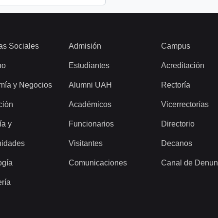
as Sociales
Admisión
Campus
ho
Estudiantes
Acreditación
mía y Negocios
Alumni UAH
Rectoría
ción
Académicos
Vicerrectorías
ía y
Funcionarios
Directorio
idades
Visitantes
Decanos
ogía
Comunicaciones
Canal de Denun
ería