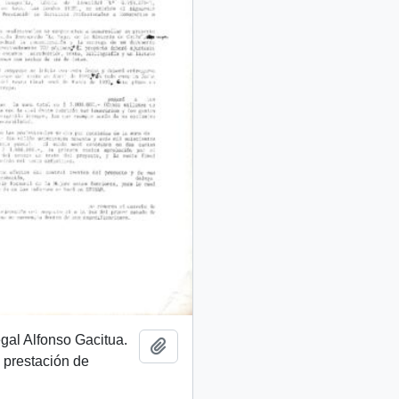
egal Alfonso Gacitua.
Añadir al portapapeles
 prestación de