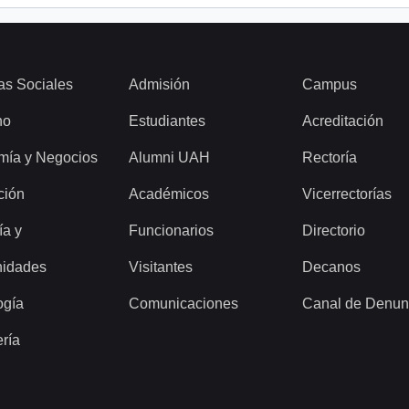
as Sociales
Admisión
Campus
ho
Estudiantes
Acreditación
mía y Negocios
Alumni UAH
Rectoría
ción
Académicos
Vicerrectorías
ía y
Funcionarios
Directorio
idades
Visitantes
Decanos
ogía
Comunicaciones
Canal de Denun
ería