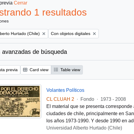
 previa
Cerrar
trando 1 resultados
iones
Remove filter:
berto Hurtado (Chile)
Con objetos digitales
 avanzadas de búsqueda
sta previa
Card view
Table view
Volantes Políticos
CL CLUAH 2
·
Fondo
·
1973 - 2008
El material que se presenta corresponde 
ciudades de chile, principalmente en Santi
los años 1973-1990. Y desde 1990 en ade
Universidad Alberto Hurtado (Chile)