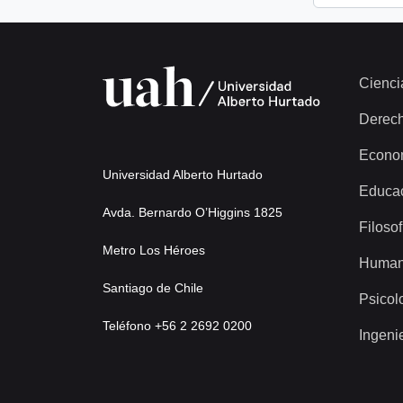
Cienci
Derec
Econo
Universidad Alberto Hurtado
Educa
Avda. Bernardo O’Higgins 1825
Filosof
Metro Los Héroes
Human
Santiago de Chile
Psicol
Teléfono +56 2 2692 0200
Ingeni