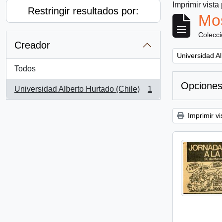
Imprimir vista
Restringir resultados por:
Mos
Colecc
Creador
Remove filter:
Universidad Al
Todos
Opciones
Universidad Alberto Hurtado (Chile)
1
, 1 resultados
Imprimir vi