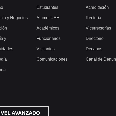
ho
Estudiantes
Acreditación
mía y Negocios
Alumni UAH
Rectoría
ción
Académicos
Vicerrectorías
ía y
Funcionarios
Directorio
idades
Visitantes
Decanos
ogía
Comunicaciones
Canal de Denun
ería