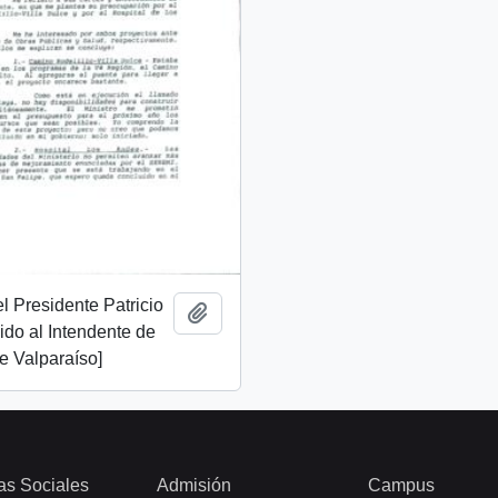
l Presidente Patricio
Añadir al portapapeles
gido al Intendente de
e Valparaíso]
as Sociales
Admisión
Campus