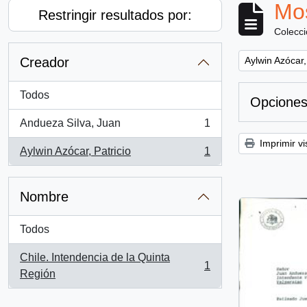
Mos
Restringir resultados por:
Colecc
Remove filter:
Creador
Aylwin Azócar,
Todos
Opciones
Andueza Silva, Juan
1
, 1 resultados
Imprimir vi
Aylwin Azócar, Patricio
1
, 1 resultados
Nombre
Todos
Chile. Intendencia de la Quinta
1
, 1 resultados
Región