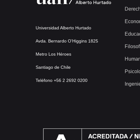
Derec
Econo
Universidad Alberto Hurtado
Educa
Avda. Bernardo O’Higgins 1825
Filosof
Metro Los Héroes
Human
Santiago de Chile
Psicol
Teléfono +56 2 2692 0200
Ingeni