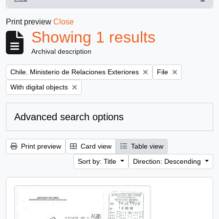
, 1 results
Print preview
Close
Showing 1 results
Archival description
Remove filter:
Remove filter:
Chile. Ministerio de Relaciones Exteriores
File
Remove filter:
With digital objects
Advanced search options
Print preview
Card view
Table view
Sort by: Title
Direction: Descending