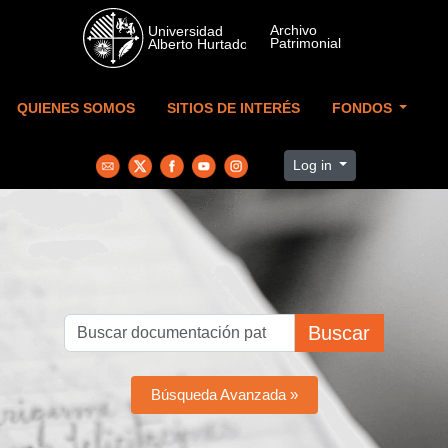
Skip to main content
QUIENES SOMOS
SITIOS DE INTERÉS
FONDOS
Log in
Buscar
Búsqueda Avanzada »