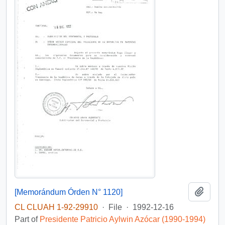
Add t
[Memorándum Órden N° 1120]
CL CLUAH 1-92-29910
·
File
·
1992-12-16
Part of
Presidente Patricio Aylwin Azócar (1990-1994)