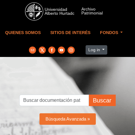
Skip to main content
QUIENES SOMOS
SITIOS DE INTERÉS
FONDOS
Log in
Buscar
Búsqueda Avanzada »