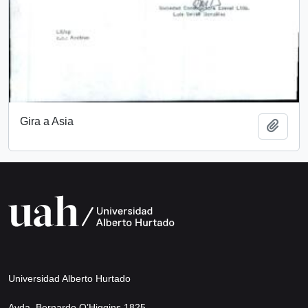
Gira a Asia
Add t
Universidad Alberto Hurtado
Avda. Bernardo O’Higgins 1825