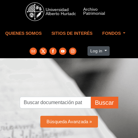
Skip to main content
QUIENES SOMOS
SITIOS DE INTERÉS
FONDOS
Log in
Buscar
Búsqueda Avanzada »