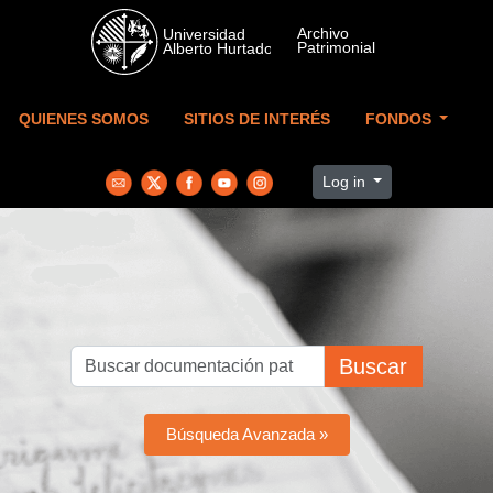
Skip to main content
QUIENES SOMOS
SITIOS DE INTERÉS
FONDOS
Log in
Buscar
Búsqueda Avanzada »