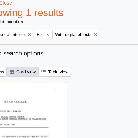
Close
wing 1 results
l description
Remove filter:
Remove filter:
io del Interior
File
With digital objects
 search options
ew
Card view
Table view