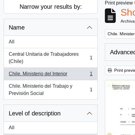
Print preview
Narrow your results by:
Sho
Archiva
Name
Remove filter:
Chile. Minister
All
Advanced
Central Unitaria de Trabajadores
1
, 1 results
(Chile)
Print previ
Chile. Ministerio del Interior
1
, 1 results
Chile. Ministerio del Trabajo y
1
, 1 results
Previsión Social
Level of description
All