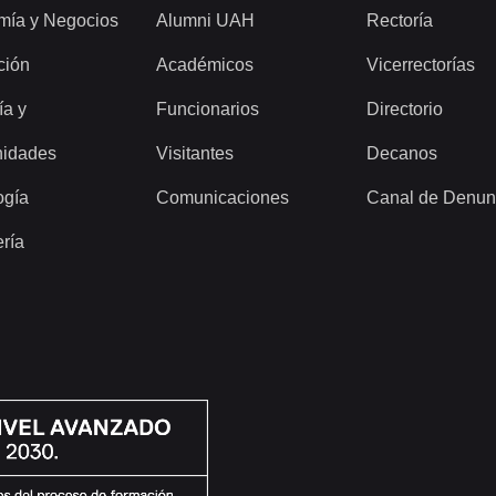
mía y Negocios
Alumni UAH
Rectoría
ción
Académicos
Vicerrectorías
ía y
Funcionarios
Directorio
idades
Visitantes
Decanos
ogía
Comunicaciones
Canal de Denun
ería