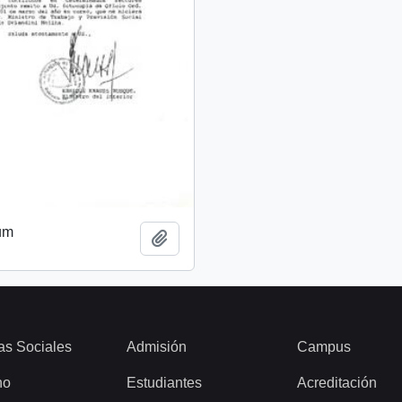
um
Add to clipboard
as Sociales
Admisión
Campus
ho
Estudiantes
Acreditación