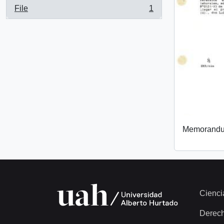
File
1
, 1 results
Memorand
Cienci
Derec