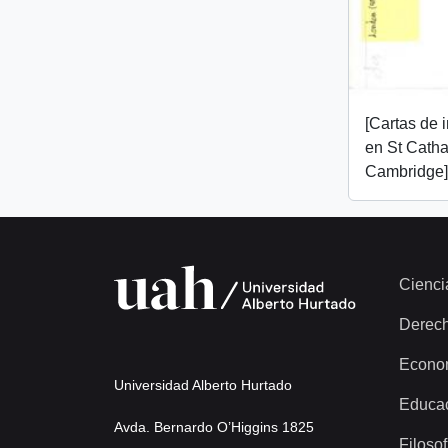
[Cartas de 
en St Catha
Cambridge]
Cienci
Derec
Econo
Universidad Alberto Hurtado
Educa
Avda. Bernardo O’Higgins 1825
Filosof