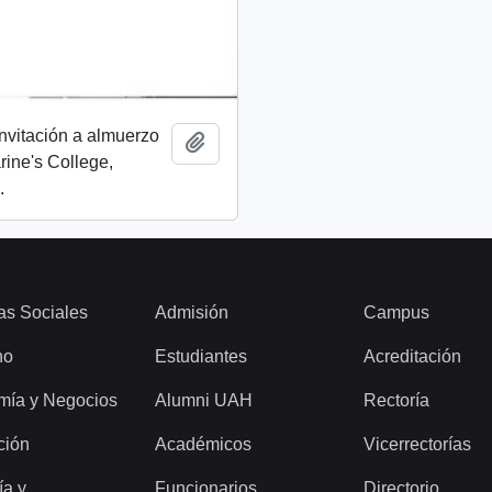
invitación a almuerzo
Add to clipboard
rine's College,
.
as Sociales
Admisión
Campus
ho
Estudiantes
Acreditación
mía y Negocios
Alumni UAH
Rectoría
ción
Académicos
Vicerrectorías
ía y
Funcionarios
Directorio