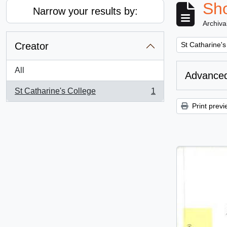
Sho
Narrow your results by:
Archiva
Remove filter:
Creator
St Catharine's
All
Advanced
St Catharine's College
1
, 1 results
Print previ