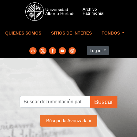
Skip to main content
QUIENES SOMOS
SITIOS DE INTERÉS
FONDOS
Log in
Buscar
Búsqueda Avanzada »