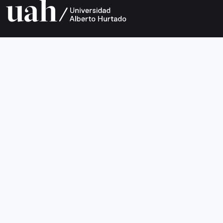
Universidad Alberto Hurtado
Avda. Bernardo O’Higgins 1825
Metro Los Héroes
Santiago de Chile
Teléfono +56 2 2692 0200