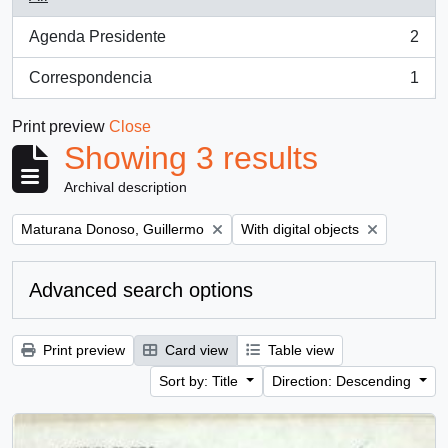
Agenda Presidente
2
, 2 results
Correspondencia
1
, 1 results
Print preview
Close
Showing 3 results
Archival description
Remove filter:
Remove filter:
Maturana Donoso, Guillermo
With digital objects
Advanced search options
Print preview
Card view
Table view
Sort by: Title
Direction: Descending