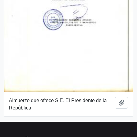
Almuerzo que ofrece S.E. El Presidente de la
Add t
República