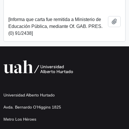
[Informa que carta fue remitida a Ministerio de
Add t
Educación Pública, mediante Of. GAB. PRES.
(0) 91/2438]
Universidad Alberto Hurtado
Avda. Bernardo O’Higgins 1825
Metro Los Héroes