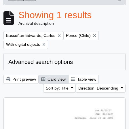
, 1 results
Showing 1 results
Archival description
Remove filter:
Remove filter:
Bascuñan Edwards, Carlos
Penco (Chile)
Remove filter:
With digital objects
Advanced search options
Print preview
Card view
Table view
Sort by: Title
Direction: Descending