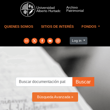
Skip to main content
QUIENES SOMOS
SITIOS DE INTERÉS
FONDOS
Log in
Buscar
Búsqueda Avanzada »