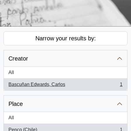
Narrow your results by:
Creator
All
Bascuñan Edwards, Carlos
1
, 1 results
Place
All
Penco (Chile)
1