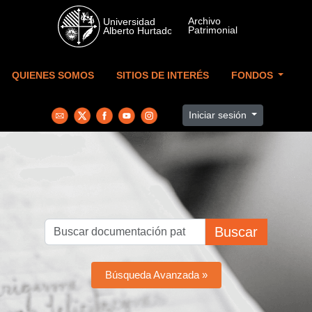
Skip to main content
QUIENES SOMOS
SITIOS DE INTERÉS
FONDOS
Iniciar sesión
Buscar
Búsqueda Avanzada »