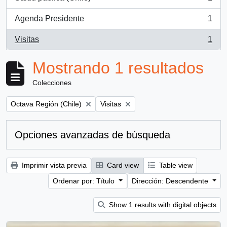
, 1 resultados
Agenda Presidente
1
, 1 resultados
Visitas
1
, 1 resultados
Mostrando 1 resultados
Colecciones
Remove filter:
Remove filter:
Octava Región (Chile)
Visitas
Opciones avanzadas de búsqueda
Imprimir vista previa
Card view
Table view
Ordenar por: Título
Dirección: Descendente
Show 1 results with digital objects