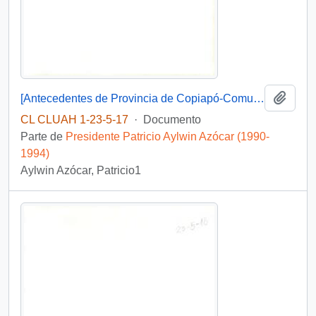
Añadi
[Antecedentes de Provincia de Copiapó-Comuna de Copiapó, Caldera. Tierra Amarilla].
CL CLUAH 1-23-5-17
·
Documento
Parte de
Presidente Patricio Aylwin Azócar (1990-
1994)
Aylwin Azócar, Patricio1