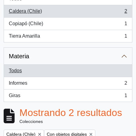
Caldera (Chile)
2
, 2 resultados
Copiapó (Chile)
1
, 1 resultados
Tierra Amarilla
1
, 1 resultados
Materia
Todos
Informes
2
, 2 resultados
Giras
1
, 1 resultados
Mostrando 2 resultados
Colecciones
Remove filter:
Remove filter:
Caldera (Chile)
Con objetos digitales