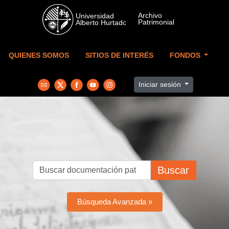
Skip to main content
QUIENES SOMOS
SITIOS DE INTERÉS
FONDOS
Iniciar sesión
Buscar
Búsqueda Avanzada »