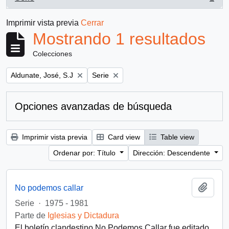
, 1 resultados
Imprimir vista previa
Cerrar
Mostrando 1 resultados
Colecciones
Remove filter:
Remove filter:
Aldunate, José, S.J
Serie
Opciones avanzadas de búsqueda
Imprimir vista previa
Card view
Table view
Ordenar por: Título
Dirección: Descendente
Añadi
No podemos callar
Serie
·
1975 - 1981
Parte de
Iglesias y Dictadura
El boletín clandestino No Podemos Callar fue editado