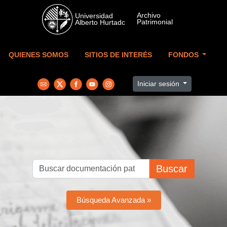
Skip to main content
QUIENES SOMOS
SITIOS DE INTERÉS
FONDOS
Iniciar sesión
Buscar
Búsqueda Avanzada »