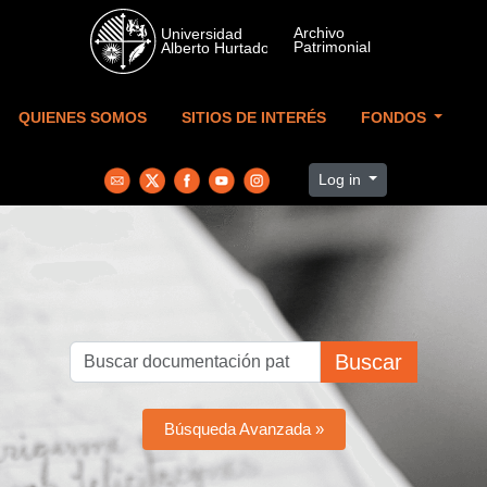
Skip to main content
QUIENES SOMOS
SITIOS DE INTERÉS
FONDOS
Log in
Buscar
Búsqueda Avanzada »