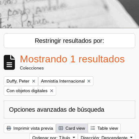
Restringir resultados por:
Mostrando 1 resultados
Colecciones
Remove filter:
Remove filter:
Duffy, Peter
Amnistía Internacional
Remove filter:
Con objetos digitales
Opciones avanzadas de búsqueda
Imprimir vista previa
Card view
Table view
Ordenar por: Título
Dirección: Descendente