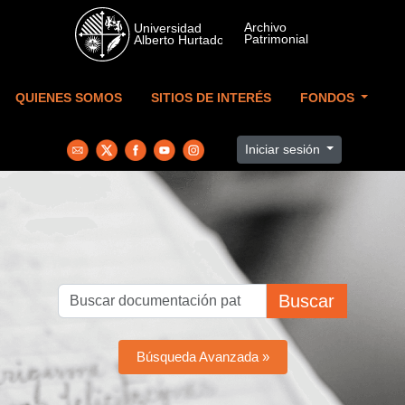
Skip to main content
QUIENES SOMOS
SITIOS DE INTERÉS
FONDOS
Iniciar sesión
Buscar
Búsqueda Avanzada »