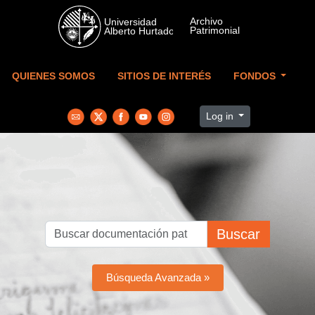
Skip to main content
QUIENES SOMOS
SITIOS DE INTERÉS
FONDOS
Log in
Buscar
Búsqueda Avanzada »