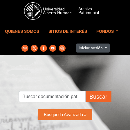
Skip to main content
QUIENES SOMOS
SITIOS DE INTERÉS
FONDOS
Iniciar sesión
Buscar
Búsqueda Avanzada »