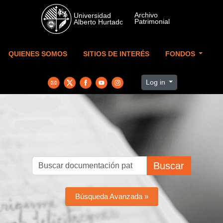
Skip to main content
QUIENES SOMOS
SITIOS DE INTERÉS
FONDOS
Log in
Buscar
Búsqueda Avanzada »