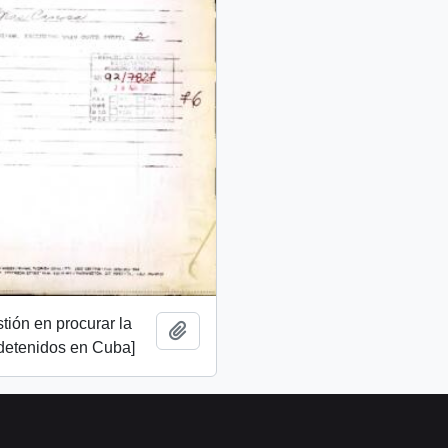
stión en procurar la
Añadir al portapapeles
 detenidos en Cuba]