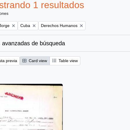
trando 1 resultados
iones
Remove filter:
Remove filter:
Jorge
Cuba
Derechos Humanos
 avanzadas de búsqueda
sta previa
Card view
Table view