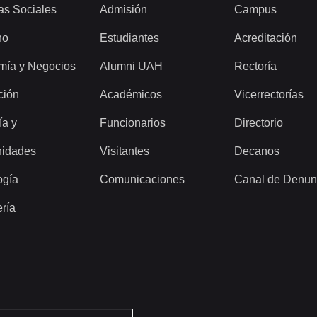
as Sociales
Admisión
Campus
ho
Estudiantes
Acreditación
mía y Negocios
Alumni UAH
Rectoría
ción
Académicos
Vicerrectorías
ía y
Funcionarios
Directorio
idades
Visitantes
Decanos
ogía
Comunicaciones
Canal de Denun
ería