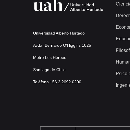
Cienci
Derec
Econo
Universidad Alberto Hurtado
Educa
Avda. Bernardo O’Higgins 1825
Filosof
Metro Los Héroes
Human
Santiago de Chile
Psicol
Teléfono +56 2 2692 0200
Ingeni