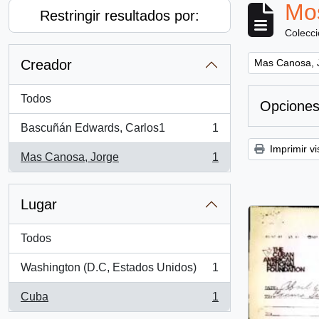
Mos
Restringir resultados por:
Colecc
Remove filter:
Creador
Mas Canosa, 
Todos
Opciones
Bascuñán Edwards, Carlos1
1
, 1 resultados
Imprimir vi
Mas Canosa, Jorge
1
, 1 resultados
Lugar
Todos
Washington (D.C, Estados Unidos)
1
, 1 resultados
Cuba
1
, 1 resultados