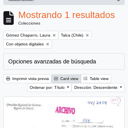
, 1 resultados
Mostrando 1 resultados
Colecciones
Remove filter:
Remove filter:
Gómez Chaparro, Laura
Talca (Chile)
Remove filter:
Con objetos digitales
Opciones avanzadas de búsqueda
Imprimir vista previa
Card view
Table view
Ordenar por: Título
Dirección: Descendente