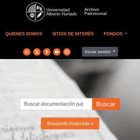
Skip to main content
QUIENES SOMOS
SITIOS DE INTERÉS
FONDOS
Iniciar sesión
Buscar
Búsqueda Avanzada »