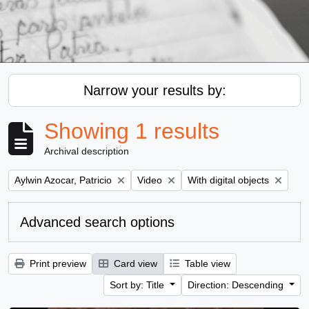
Narrow your results by:
Showing 1 results
Archival description
Remove filter:
Remove filter:
Remove filter:
Aylwin Azocar, Patricio
Video
With digital objects
Advanced search options
Print preview
Card view
Table view
Sort by: Title
Direction: Descending