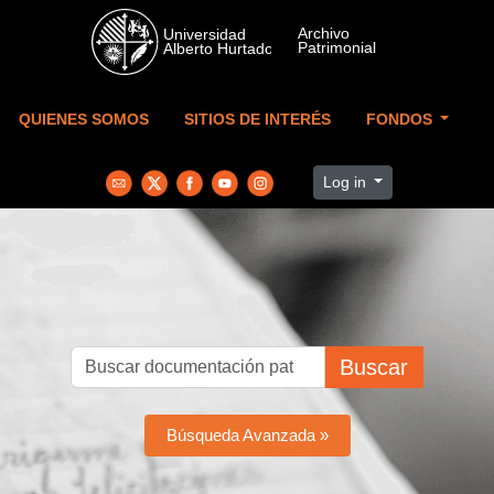
Skip to main content
QUIENES SOMOS
SITIOS DE INTERÉS
FONDOS
Log in
Buscar
Búsqueda Avanzada »