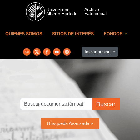
Skip to main content
QUIENES SOMOS
SITIOS DE INTERÉS
FONDOS
Iniciar sesión
Buscar
Búsqueda Avanzada »