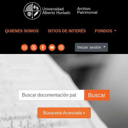
Skip to main content
QUIENES SOMOS
SITIOS DE INTERÉS
FONDOS
Iniciar sesión
Buscar
Búsqueda Avanzada »