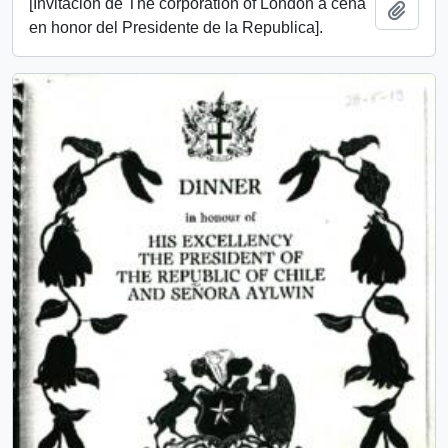
[Invitación de The corporation of London a cena
Añadi
en honor del Presidente de la Republica].