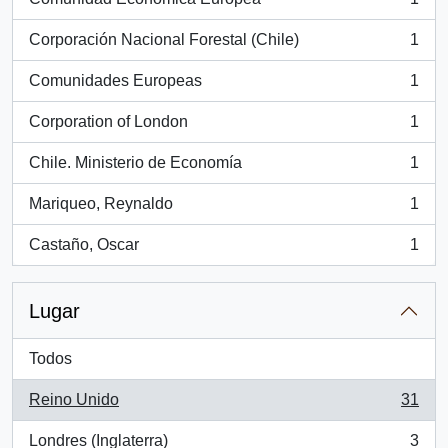
, 1 resultados
Corporación Nacional Forestal (Chile)
1
, 1 resultados
Comunidades Europeas
1
, 1 resultados
Corporation of London
1
, 1 resultados
Chile. Ministerio de Economía
1
, 1 resultados
Mariqueo, Reynaldo
1
, 1 resultados
Castaño, Oscar
1
, 1 resultados
Lugar
Todos
Reino Unido
31
, 31 resultados
Londres (Inglaterra)
3