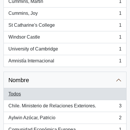
Cummins, Martin
1
, 1 resultados
Cummins, Joy
1
, 1 resultados
St Catharine's College
1
, 1 resultados
Windsor Castle
1
, 1 resultados
University of Cambridge
1
, 1 resultados
Amnistía Internacional
1
, 1 resultados
Nombre
Todos
Chile. Ministerio de Relaciones Exteriores.
3
, 3 resultados
Aylwin Azócar, Patricio
2
, 2 resultados
Comunidad Económica Europea
1