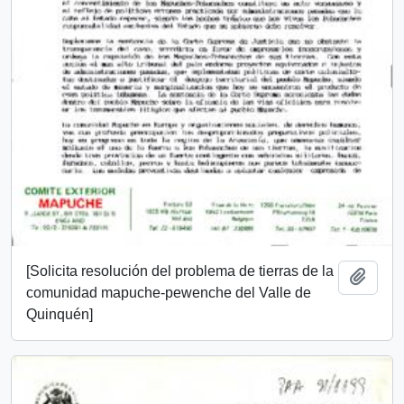
[Solicita resolución del problema de tierras de la
Añadi
comunidad mapuche-pewenche del Valle de
Quinquén]