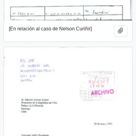
[En relación al caso de Nelson Curiñir]
Añadi