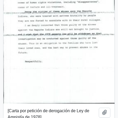
[Carta por petición de derogación de Ley de
Añadi
Amnistía de 1978]