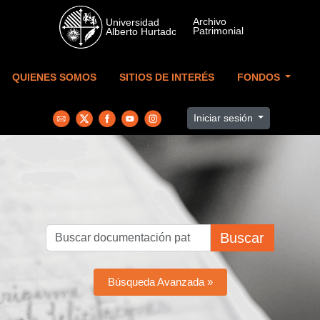
Skip to main content
QUIENES SOMOS
SITIOS DE INTERÉS
FONDOS
Iniciar sesión
Buscar
Búsqueda Avanzada »